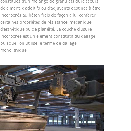
constitués d’un mélange de granulats durcisseurs,
de ciment, d’additifs ou d’adjuvants destinés à être
incorporés au béton frais de façon à lui conférer
certaines propriétés de résistance, mécanique,
d’esthétique ou de planéité. La couche d’usure
incorporée est un élément constitutif du dallage
puisque l’on utilise le terme de dallage
monolithique.