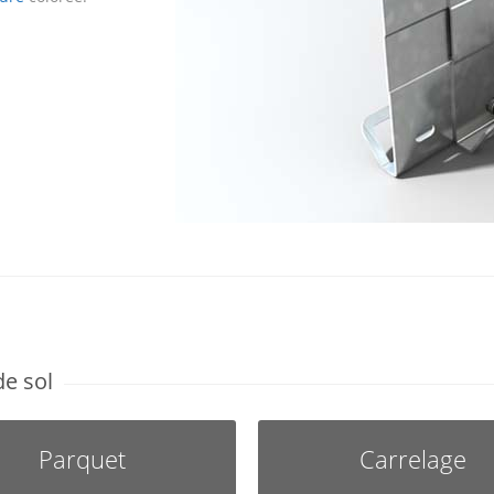
e sol
Parquet
Carrelage