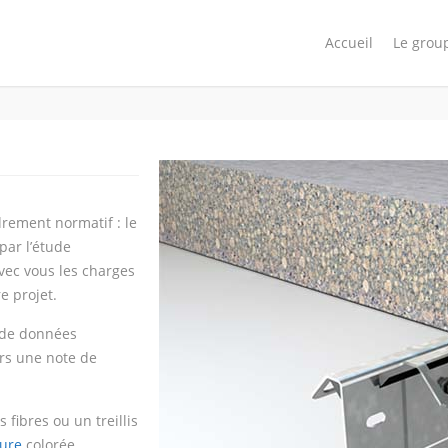
Accueil
Le grou
drement normatif : le
 par l’étude
vec vous les charges
e projet.
e de données
ors une note de
fibres ou un treillis
ure
colorée.