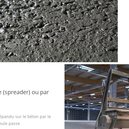
 (spreader) ou par
épandu sur le béton par le
eule passe.